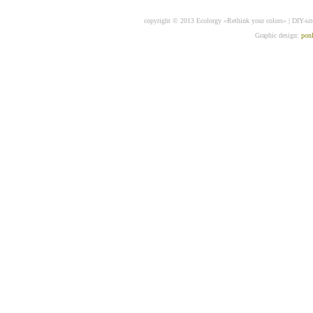
copyright © 2013 Ecolorgy «Rethink your colors» | DIY-sit
Graphic design:
pon