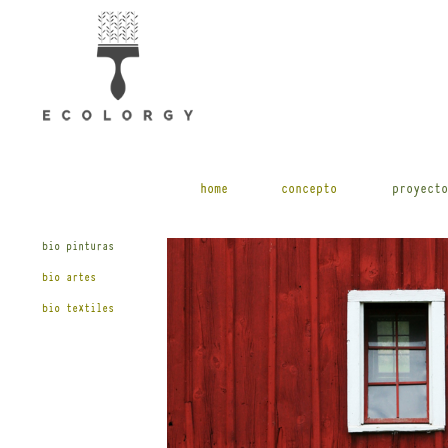
home
concepto
proyecto
bio pinturas
bio artes
bio textiles