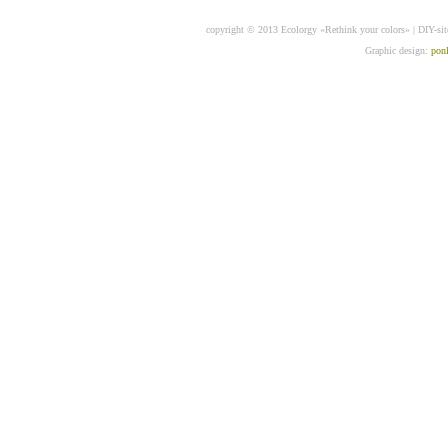
copyright © 2013 Ecolorgy «Rethink your colors» | DIY-sit
Graphic design:
pon