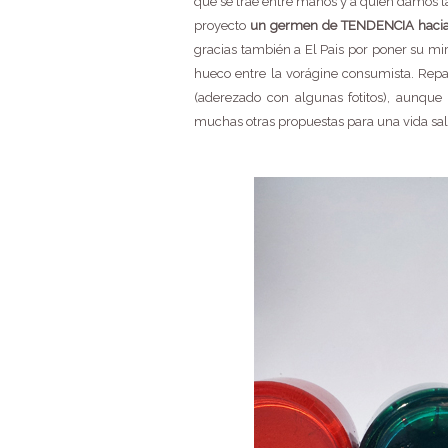
que se trae entre manos y a quien damos la
proyecto
un germen de TENDENCIA hacia 
gracias también a El Pais por poner su m
hueco entre la vorágine consumista. Repa
(aderezado con algunas fotitos), aunqu
muchas otras propuestas para una vida sa