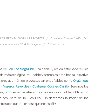
ELES
,
PRENSA
,
WORK IN PROGRESS
Cualquier Cosa es Cariño
,
Eco
ajeros Reverdes
,
Work In Progress
0 Comments
rte de
Eco Eco Magazine
, una genial y recién estrenada revista
da más ecológica, saludable y armónica. Una bonita iniciativa
jeres al timón de proyectos tan entrañables como
Orgánicus
ri
,
Viajeros Reverdes
y
Cualquier Cosa es Cariño
. Seremos los
eas, propuestas, recetas y trucos que esta increíble publicación
lo eco, pero de lo “Eco Eco”. Os deseamos la mejor de las
tros con cualquier cosa que necesitéis!