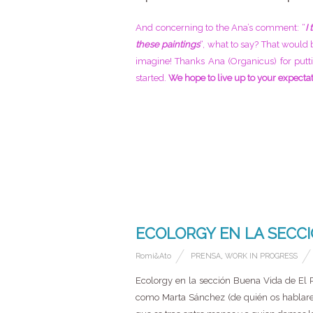
And concerning to the Ana’s comment: “
I
these paintings
“, what to say? That would 
imagine! Thanks Ana (Organicus) for putti
started.
We hope to live up to your expectat
27 MARZO, 2015
ECOLORGY EN LA SECCI
Romi&Ato
PRENSA
,
WORK IN PROGRESS
Ecolorgy en la sección Buena Vida de El P
como Marta Sánchez (de quién os hablare