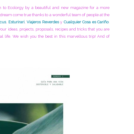
n to Ecolorgy by a beautiful and new magazine for a more
a dream come true thanks to a wonderful team of people at the
cus
,
Esturirari
,
Viajeros Reverdes
y
Cualquier Cosa es Cariño
.
your ideas, projects, proposals, recipes and tricks that you are
al life. We wish you the best in this marvellous trip! And of