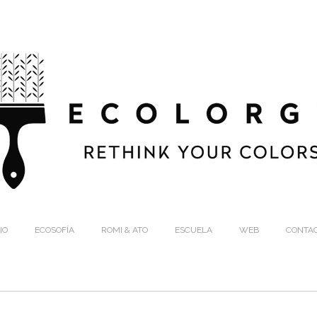
IO
ECOSOFÍA
ROMI & ATO
ESCUELA
WEB
CONTA