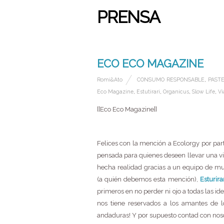
PRENSA
13 OCTUBRE, 2015
ECO ECO MAGAZINE
Romi&Ato
CONSUMO RESPONSABLE
,
PAST
Eco Magazine
,
Estutirari
,
Organicus
,
Slow Life
,
Vi
[[Eco Eco Magazine]]
Felices con la mención a Ecolorgy por pa
pensada para quienes deseen llevar una vi
hecha realidad gracias a un equipo de mu
(a quién debemos esta mención),
Esturira
primeros en no perder ni ojo a todas las id
nos tiene reservados a los amantes de 
andaduras! Y por supuesto contad con noso