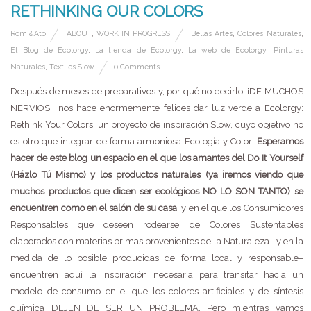
RETHINKING OUR COLORS
Romi&Ato
ABOUT
,
WORK IN PROGRESS
Bellas Artes
,
Colores Naturales
,
El Blog de Ecolorgy
,
La tienda de Ecolorgy
,
La web de Ecolorgy
,
Pinturas
Naturales
,
Textiles Slow
0 Comments
Después de meses de preparativos y, por qué no decirlo, ¡DE MUCHOS
NERVIOS!, nos hace enormemente felices dar luz verde a Ecolorgy:
Rethink Your Colors, un proyecto de inspiración Slow, cuyo objetivo no
es otro que integrar de forma armoniosa Ecología y Color.
Esperamos
hacer de este blog un espacio en el que los amantes del Do It Yourself
(Házlo Tú Mismo) y los productos naturales (ya iremos viendo que
muchos productos que dicen ser ecológicos NO LO SON TANTO) se
encuentren como en el salón de su casa
, y en el que los Consumidores
Responsables que deseen rodearse de Colores Sustentables
elaborados con materias primas provenientes de la Naturaleza –y en la
medida de lo posible producidas de forma local y responsable–
encuentren aquí la inspiración necesaria para transitar hacia un
modelo de consumo en el que los colores artificiales y de síntesis
química DEJEN DE SER UN PROBLEMA. Pero mientras vamos