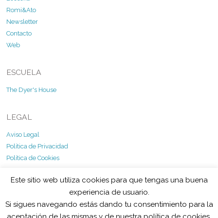
Romi&Ato
Newsletter
Contacto
Web
ESCUELA
The Dyer's House
LEGAL
Aviso Legal
Política de Privacidad
Política de Cookies
Este sitio web utiliza cookies para que tengas una buena
experiencia de usuario.
Si sigues navegando estás dando tu consentimiento para la
©
Ecolorgy
2026
aceptación de las mismas y de nuestra política de cookies.