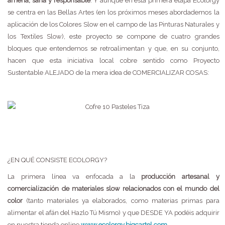
amena, sana y responsable
. Y aunque en esta primera etapa Ecolorgy
se centra en las Bellas Artes (en los próximos meses abordademos la
aplicación de los Colores Slow en el campo de las Pinturas Naturales y
los Textiles Slow), este proyecto se compone de cuatro grandes
bloques que entendemos se retroalimentan y que, en su conjunto,
hacen que esta iniciativa local cobre sentido como Proyecto
Sustentable ALEJADO de la mera idea de COMERCIALIZAR COSAS:
¿EN QUÉ CONSISTE ECOLORGY?
La primera línea va enfocada a la
producción artesanal y
comercialización de materiales slow relacionados con el mundo del
color
(tanto materiales ya elaborados, como materias primas para
alimentar el afán del Hazlo Tú Mismo) y que DESDE YA podéis adquirir
en nuestra tienda online
www.ecolorgy.bigcartel.com
.