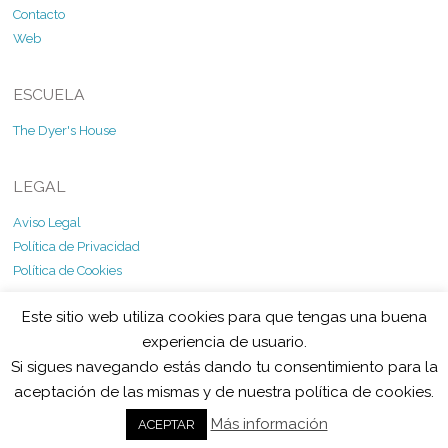
Contacto
Web
ESCUELA
The Dyer's House
LEGAL
Aviso Legal
Política de Privacidad
Política de Cookies
Este sitio web utiliza cookies para que tengas una buena
experiencia de usuario.
Si sigues navegando estás dando tu consentimiento para la
©
Ecolorgy
2026
aceptación de las mismas y de nuestra política de cookies.
Powered by
WordPress
•
Themify WordPress Themes
Más información
ACEPTAR