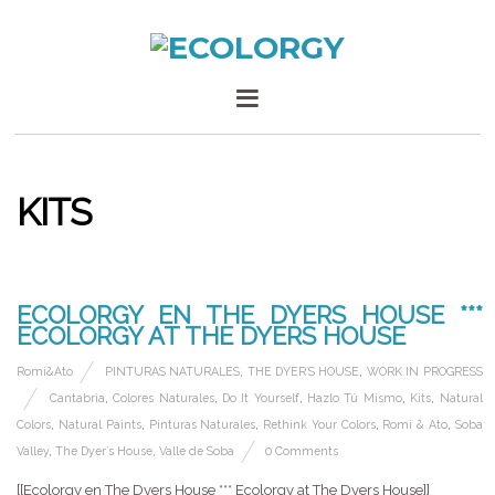
KITS
28 SEPTIEMBRE, 2015
ECOLORGY EN THE DYERS HOUSE ***
ECOLORGY AT THE DYERS HOUSE
Romi&Ato
PINTURAS NATURALES
,
THE DYER´S HOUSE
,
WORK IN PROGRESS
Cantabria
,
Colores Naturales
,
Do It Yourself
,
Hazlo Tú Mismo
,
Kits
,
Natural
Colors
,
Natural Paints
,
Pinturas Naturales
,
Rethink Your Colors
,
Romi & Ato
,
Soba
Valley
,
The Dyer´s House
,
Valle de Soba
0 Comments
[[Ecolorgy en The Dyers House *** Ecolorgy at The Dyers House]]