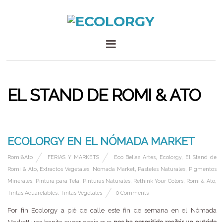
EL STAND DE ROMI & ATO
6 OCTUBRE, 2014
ECOLORGY EN EL NÓMADA MARKET
Romi&Ato
FERIAS Y MARKETS
Eco Bellas Artes
,
Ecolorgy
,
El Stand de
Romi & Ato
,
Extractos Vegetales
,
Nómada Market
,
Pasteles Naturales
,
Pigmentos
Minerales
,
Pintura para Tela
,
Pinturas Naturales
,
Rethink Your Colors
,
Romi & Ato
,
Tintas Acuarelables
,
Tintas Vegetales
0 Comments
Por fín Ecolorgy a pié de calle este fin de semana en el Nómada