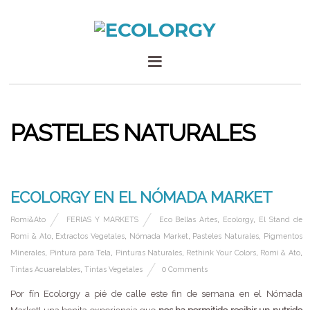
PASTELES NATURALES
6 OCTUBRE, 2014
ECOLORGY EN EL NÓMADA MARKET
Romi&Ato
FERIAS Y MARKETS
Eco Bellas Artes
,
Ecolorgy
,
El Stand de
Romi & Ato
,
Extractos Vegetales
,
Nómada Market
,
Pasteles Naturales
,
Pigmentos
Minerales
,
Pintura para Tela
,
Pinturas Naturales
,
Rethink Your Colors
,
Romi & Ato
,
Tintas Acuarelables
,
Tintas Vegetales
0 Comments
Por fín Ecolorgy a pié de calle este fin de semana en el Nómada